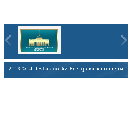
2016 © sh-test.akmol.kz. Все права защищены