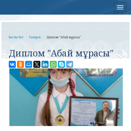
Нав
Басты бет
Галерея
Диплом "Абай мұрасы"
Диплом "Абай мұрасы"