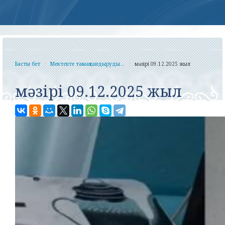
Басты бет
Мектепте тамақтандыруды...
мәзірі 09.12.2025 жыл
мәзірі 09.12.2025 жыл