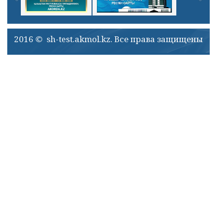
2016 © sh-test.akmol.kz. Все права защищены