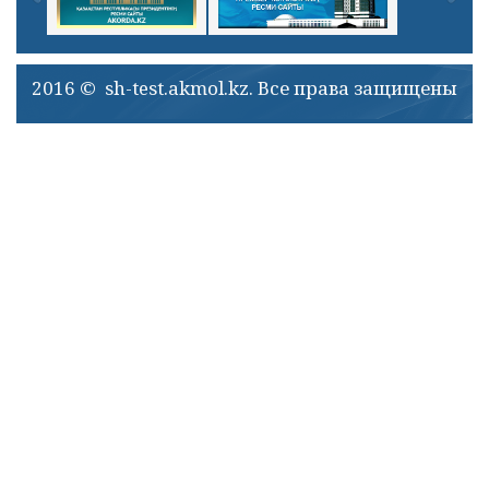
2016 © sh-test.akmol.kz. Все права защищены