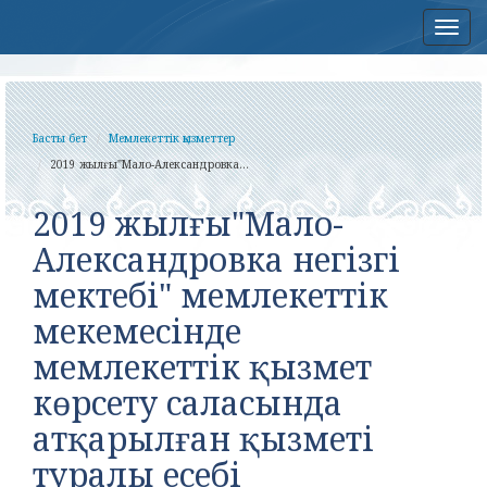
Нав
Басты бет
Мемлекеттік қызметтер
2019 жылғы"Мало-Александровка...
2019 жылғы"Мало-
Александровка негізгі
мектебі" мемлекеттік
мекемесінде
мемлекеттік қызмет
көрсету саласында
атқарылған қызметі
туралы есебі