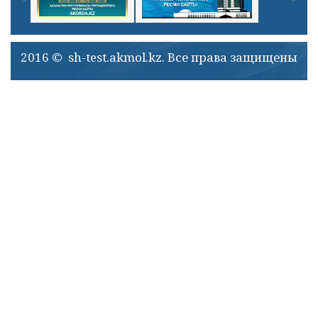
2016 © sh-test.akmol.kz. Все права защищены