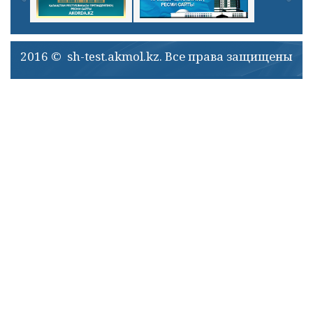
2016 © sh-test.akmol.kz. Все права защищены