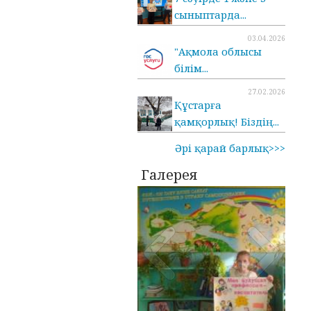
сыныптарда...
03.04.2026
"Ақмола облысы
білім...
27.02.2026
Құстарға
қамқорлық! Біздің...
Әрі қарай барлық>>>
Галерея