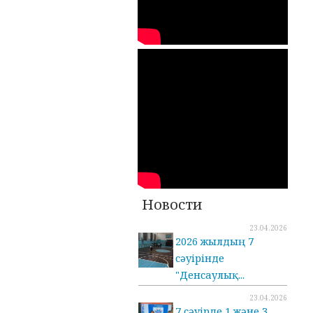
Новости
23.04.2026
2026 жылдың 7
сәуірінде
"Денсаулық...
23.04.2026
7 сәуірде 1 және 3