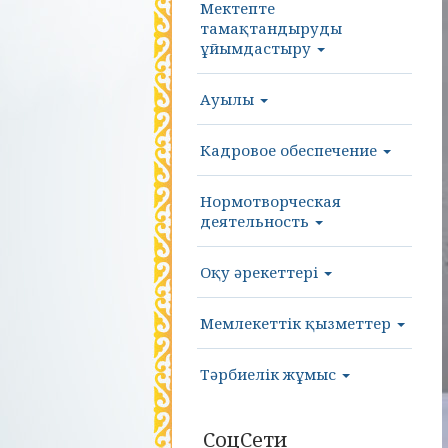
Мектепте
тамақтандыруды
ұйымдастыру
Ауылы
Кадровое обеспечение
Нормотворческая
деятельность
Оқу әрекеттері
Мемлекеттік қызметтер
Тәрбиелік жұмыс
СоцСети