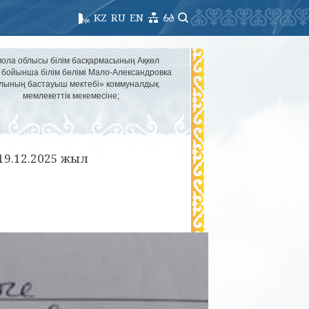
KZ
RU
EN
ола облысы білім басқармасының Ақкөл
 бойынша білім бөлімі Мало-Александровка
лының бастауыш мектебі» коммуналдық
мемлекеттік мекемесіне;
 19.12.2025 жыл