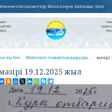
Мемлекеттік қызметтер
Фотогалерея
Байланыс
Блог
Ақкөл
«Ақм
ндровка
ауданы
лдық
ауы
Басты бет
Мектепте тамақтандыруды...
мәзірі
мәзірі 19.12.2025 жыл