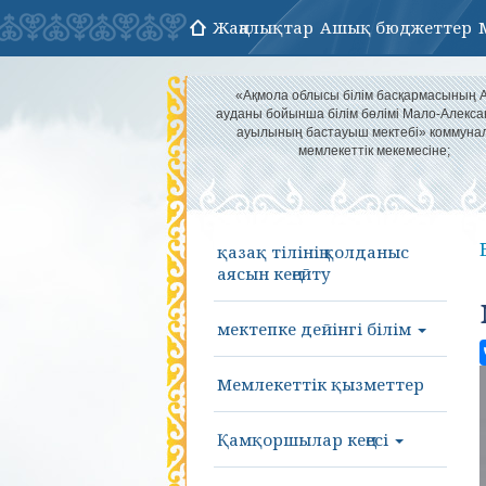
Жаңалықтар
Ашық бюджеттер
«Ақмола облысы білім басқармасының 
ауданы бойынша білім бөлімі Мало-Алекса
ауылының бастауыш мектебі» коммуна
мемлекеттік мекемесіне;
қазақ тілінің қолданыс
аясын кеңейту
мектепке дейінгі білім
Мемлекеттік қызметтер
Қамқоршылар кеңесі