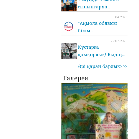
сыныптарда...
03.04.2026
"Ақмола облысы
білім...
27.02.2026
Құстарға
қамқорлық! Біздің...
Әрі қарай барлық>>>
Галерея