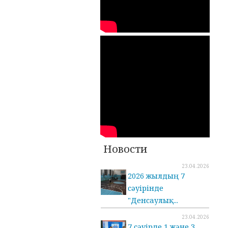
Новости
23.04.2026
2026 жылдың 7
сәуірінде
"Денсаулық...
23.04.2026
7 сәуірде 1 және 3