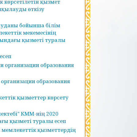
к көрсетілетін қызмет
лқылауды өткізу
ауданы бойынша білім
кеттік мекемесінің
сындағы қызметі туралы
есеп
и организации образования
 организации образования
кеттік қызметтер көрсету
ектебі" КММ-нің 2020
ғы қызметі туралы есеп
н мемлекеттік қызметтердің