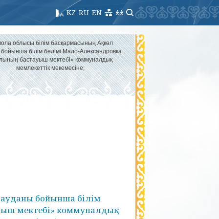
KZ
RU
EN
ола облысы білім басқармасының Ақкөл
 бойынша білім бөлімі Мало-Александровка
лының бастауыш мектебі» коммуналдық
мемлекеттік мекемесіне;
 ауданы бойынша білім
уыш мектебі» коммуналдық