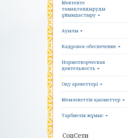
Мектепте
тамақтандыруды
ұйымдастыру
Ауылы
Кадровое обеспечение
Нормотворческая
деятельность
Оқу әрекеттері
Мемлекеттік қызметтер
Тәрбиелік жұмыс
СоцСети