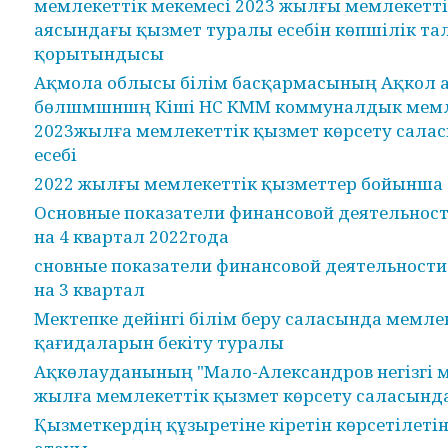
мемлекеттік мекемесі 2023 жылғы мемлекетті
аясындағы қызмет туралы есебін көпшілік та
қорытындысы
Ақмола облысы білім басқармасының Ақкол 
бөлшмшншң Кіші НС КММ коммуналдык мемле
2023жылға мемлекеттік қызмет көрсету сала
есебі
2022 жылғы мемлекеттік қызметтер бойынша 
Основные показатели финансовой деятельност
на 4 квартал 2022года
сновные показатели финансовой деятельности
на 3 квартал
Мектепке дейінгі білім беру саласында мемле
қағидаларын бекіту туралы
Ақкөлауданының "Мало-Александров негізгі м
жылға мемлекеттік қызмет көрсету саласында
Қызметкердің құзыретіне кіретін көрсетілеті