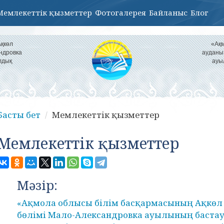
Мемлекеттік қызметтер
Фотогалерея
Байланыс
Блог
Ақкөл
«Ақм
ндровка
ауданы
лдық
ауы
Басты бет
Мемлекеттік қызметтер
Мемлекеттік қызметтер
Мәзір:
«Ақмола облысы білім басқармасының Ақкөл
бөлімі Мало-Александровка ауылының баста