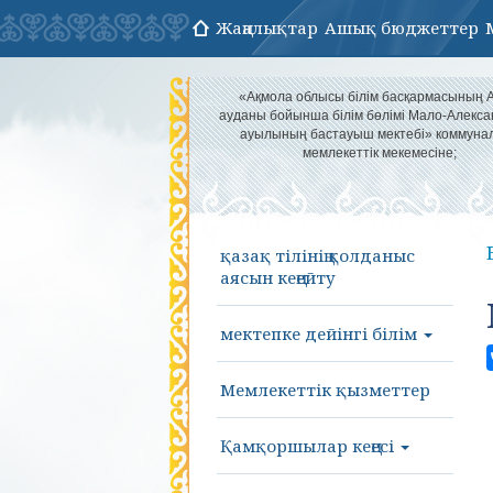
Жаңалықтар
Ашық бюджеттер
«Ақмола облысы білім басқармасының 
ауданы бойынша білім бөлімі Мало-Алекса
ауылының бастауыш мектебі» коммуна
мемлекеттік мекемесіне;
қазақ тілінің қолданыс
аясын кеңейту
мектепке дейінгі білім
Мемлекеттік қызметтер
Қамқоршылар кеңесі