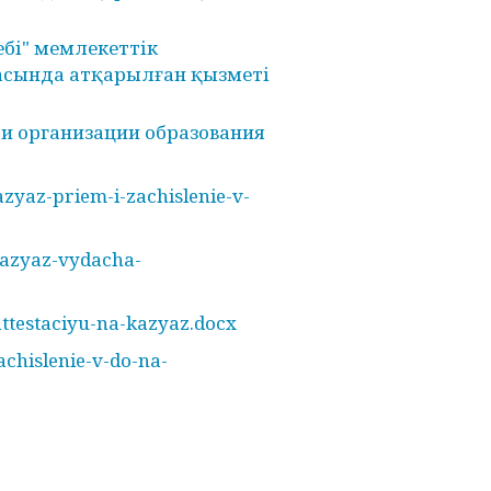
бі" мемлекеттік
асында атқарылған қызметі
и организации образования
azyaz-priem-i-zachislenie-v-
kazyaz-vydacha-
attestaciyu-na-kazyaz.docx
achislenie-v-do-na-