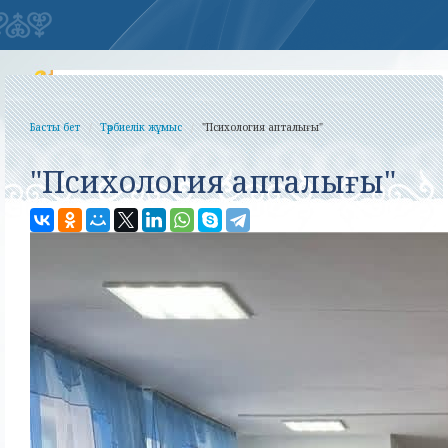
Басты бет
Тәрбиелік жұмыс
"Психология апталығы"
"Психология апталығы"