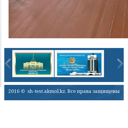
2016 © sh-test.akmol.kz. Все права защищены