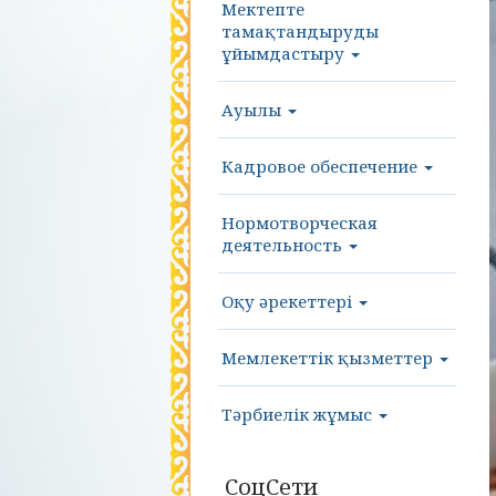
Мектепте
тамақтандыруды
ұйымдастыру
Ауылы
Кадровое обеспечение
Нормотворческая
деятельность
Оқу әрекеттері
Мемлекеттік қызметтер
Тәрбиелік жұмыс
СоцСети