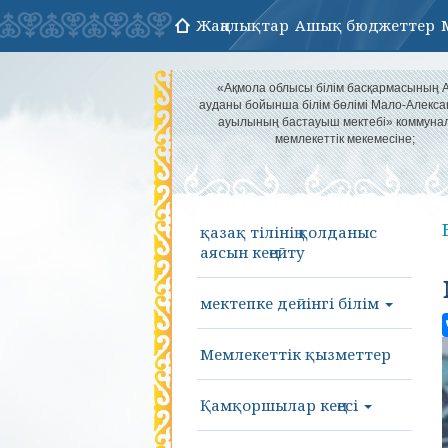
Жаңалықтар
Ашық бюджеттер
«Ақмола облысы білім басқармасының 
ауданы бойынша білім бөлімі Мало-Алекса
ауылының бастауыш мектебі» коммуна
мемлекеттік мекемесіне;
қазақ тілінің қолданыс
аясын кеңейту
мектепке дейінгі білім
Мемлекеттік қызметтер
Қамқоршылар кеңесі