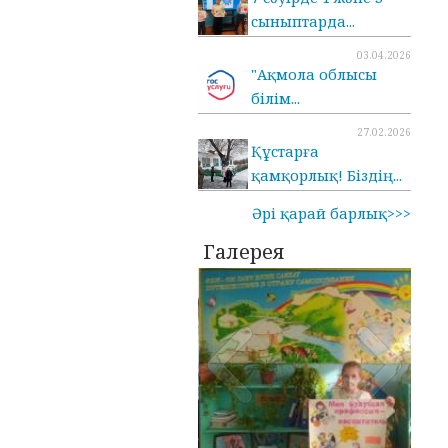
сыныптарда...
03.04.2026
"Ақмола облысы
білім...
27.02.2026
Құстарға
қамқорлық! Біздің...
Әрі қарай барлық>>>
Галерея