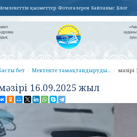
Мемлекеттік қызметтер
Фотогалерея
Байланыс
Блог
Ақкөл
«Ақм
ндровка
ауданы
лдық
ауы
Басты бет
Мектепте тамақтандыруды...
мәзірі
мәзірі 16.09.2025 жыл