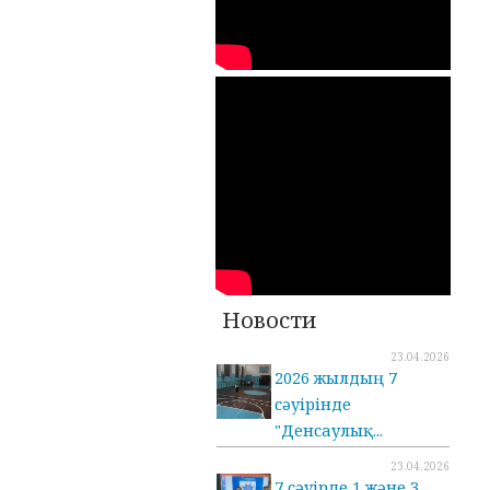
Новости
23.04.2026
2026 жылдың 7
сәуірінде
"Денсаулық...
23.04.2026
7 сәуірде 1 және 3