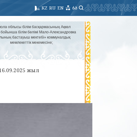
KZ
RU
EN
ола облысы білім басқармасының Ақкөл
 бойынша білім бөлімі Мало-Александровка
лының бастауыш мектебі» коммуналдық
мемлекеттік мекемесіне;
 16.09.2025 жыл