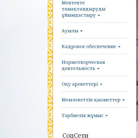
Мектепте
тамақтандыруды
ұйымдастыру
Ауылы
Кадровое обеспечение
Нормотворческая
деятельность
Оқу әрекеттері
Мемлекеттік қызметтер
Тәрбиелік жұмыс
СоцСети