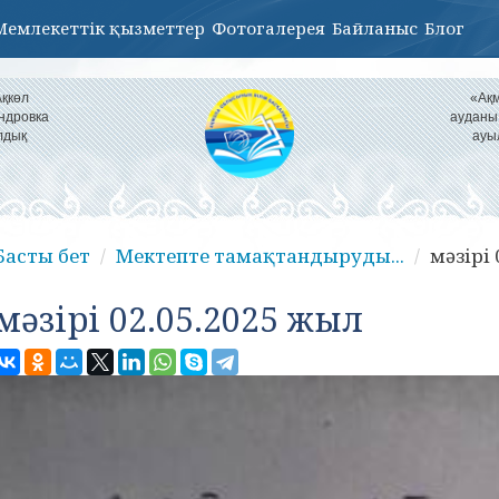
Мемлекеттік қызметтер
Фотогалерея
Байланыс
Блог
Ақкөл
«Ақм
ндровка
ауданы
лдық
ауы
Басты бет
Мектепте тамақтандыруды...
мәзірі
мәзірі 02.05.2025 жыл