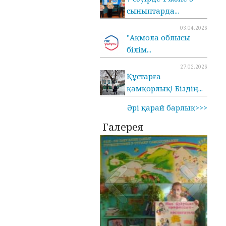
сыныптарда...
03.04.2026
"Ақмола облысы
білім...
27.02.2026
Құстарға
қамқорлық! Біздің...
Әрі қарай барлық>>>
Галерея