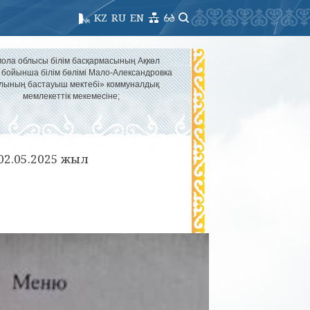
KZ
RU
EN
ола облысы білім басқармасының Ақкөл
 бойынша білім бөлімі Мало-Александровка
лының бастауыш мектебі» коммуналдық
мемлекеттік мекемесіне;
 02.05.2025 жыл