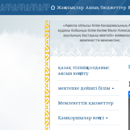
Жаңалықтар
Ашық бюджеттер
«Ақмола облысы білім басқармасының 
ауданы бойынша білім бөлімі Мало-Алекса
ауылының бастауыш мектебі» коммуна
мемлекеттік мекемесіне;
қазақ тілінің қолданыс
аясын кеңейту
мектепке дейінгі білім
Мемлекеттік қызметтер
Қамқоршылар кеңесі