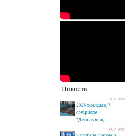
Новости
23.04.2026
2026 жылдың 7
сәуірінде
"Денсаулық...
23.04.2026
7 сәуірде 1 және 3